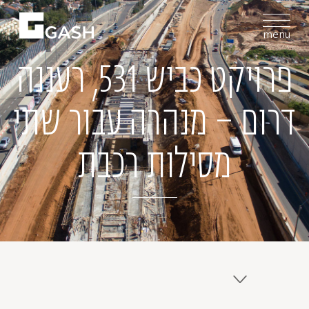
menu
פרויקט כביש 531, רעננה
דרום – מנהרה עבור שתי
מסילות רכבת