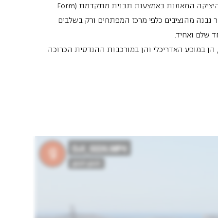
שיטת הביצוע שנבחרה על ידי ג.א.ש היא שיטת היציקה המאוזנת באמצעות תבנית מתקדמת (Form
ון של הגשר נבנה מהנציבים כלפי מרכז המפתחים ורק בשלבים
 שלם ואחיד.
י, הן במופע האדריכלי והן במורכבות ההנדסית הכרוכה