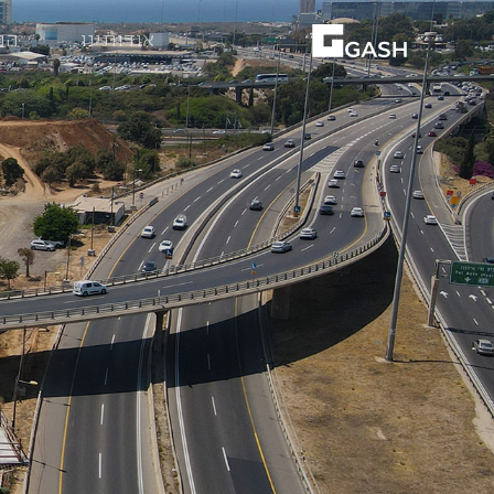
אודותינו
הת