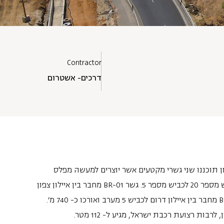
Contractor
דרכים- אשטרום
ן תוכננו שני גשרי מקטעים אשר יוצרים למעשה מפלס
שלישי למחלף גלילות, גשרים המחברים את כביש מספר 20 לכביש מספר 5. גשר BR-01 מחבר בין איילון צפון
לכביש 5 מזרח ואורכו כ- 650 מ', בעוד גשר BR-02 מחבר בין איילון דרום לכביש 5 מערב ואורכו כ- 740 מ'.