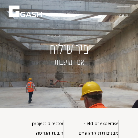
menu
פיר שילוח
אם המושבות
project director
Field of expertise
מבנים תת קרקעיים
ח.פ.ת הנדסה