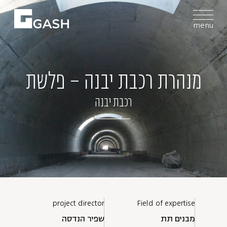
menu
מנהרת רכבת יבנה – פלשת
רכבת יבנה
project director
Field of expertise
מבנים תת
שפיר הנדסה