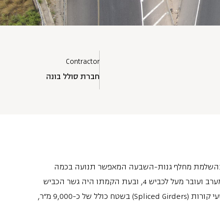
Contractor
חברת סולל בונה
וה נדבך מרכזי בהשלמת מחלף גנות-השבעה המאפשר תנועה בכמה
כיוונים. הגשר משמש לפנייה מכיוון דרום לכיוון מערב ועובר מעל לכביש 4, ובעת הקמתו היה גשר הכביש
הארוך ביותר במדינה. הגשר תוכנן בשיטת מקטעי קורות (Spliced Girders) בשטח כולל של כ-9,000 מ"ר,