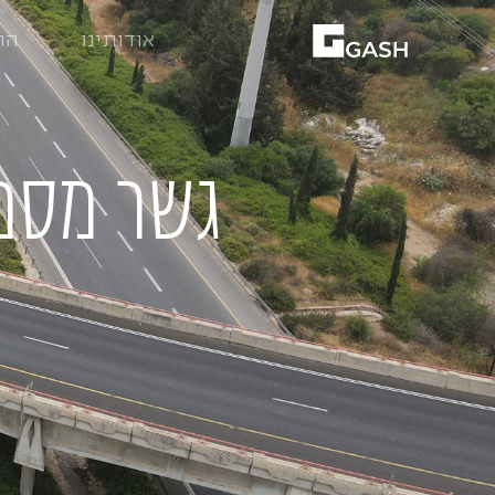
אודותינו
הת
גשר מספר 6 (חיבור כביש 4 ל