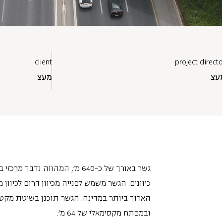
client
project direct
עצ
מעצ
גשר באורך של כ-640 מ', המהו
ובמפתח מקסימאלי של 64 מ'.