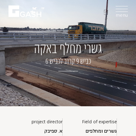
menu
גשרי מחלף באקה
כביש 9 קרוב לכביש 6
project director
Field of expertise
גשרים ומחלפים
א. ספיבק