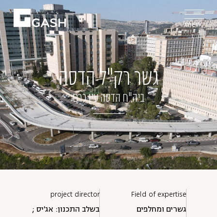
menu
גשר רק"ל הדסה
ביה"ח הדסה עין כרם
project director
Field of expertise
גשרים ומחלפים
בשלב התכנון: אג'יס ;