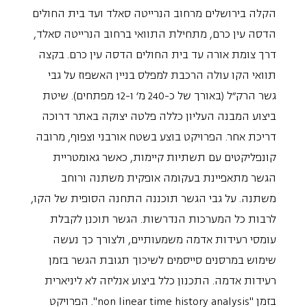
הקלה בירושלים מרחוב הנרייטה סאלד ועד בית החולים
הדסה עין כרם, מתחילת התוואי ברחוב הנרייטה סאלד,
דרך צומת אורה עד בית החולים הדסה עין כרם. בקצה
תוואי הקו עולה הרכבת למפלס בניין האשפוז על גבי
גשר הרק"ל (באורך של כ-240 מ' ו-12 מפתחים). שיטת
ביצוע המבנה העליון כללה פלטה יצוקה באתר דרוכה
דריכת אחר. הפרויקט בוצע בשטח אורבני וצפוף, מרובה
קונפליקטים עם תשתיות קיימות, כאשר גאומטריית
הגשר מתאפיינת בעקומה אופקית משתנה ורוחב
משתנה. על גבי הגשר תוכננה התחנה הסופית של הקו,
לרבות כל המערכות הנדרשות. הגשר תוכנן לקבלת
עומסי רעידות אדמה משמעותיים, ולצורך כך נעשה
שימוש במרסנים סייסמים לשיכוך תגובת הגשר בזמן
רעידות אדמה. התכנון כלל ביצוע אנליזה לא ליניארית
בזמן "non linear time history analysis". הפרויקט