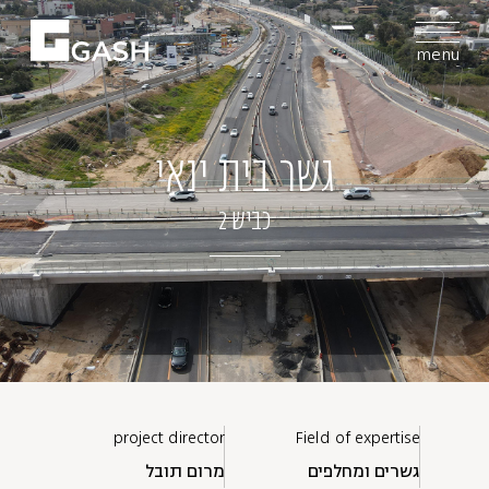
menu
גשר בית ינאי
כביש 2
project director
Field of expertise
גשרים ומחלפים
מרום תובל