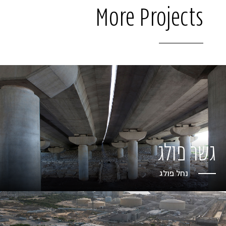
More Projects
גשר פולג
נחל פולג